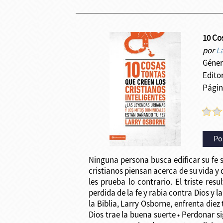
10 Cos
por
L
Géner
Editor
Págin
Po
Ninguna persona busca edificar su fe 
cristianos piensan acerca de su vida y
les prueba lo contrario. El triste res
perdida de la fe y rabia contra Dios y 
la Biblia, Larry Osborne, enfrenta die
Dios trae la buena suerte • Perdonar s