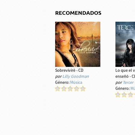
RECOMENDADOS
Sobreviviré - CD
Lo que el 
por
Lilly Goodman
enseñó - C
Género:
Música
por
Tercer 
Género:
Mú