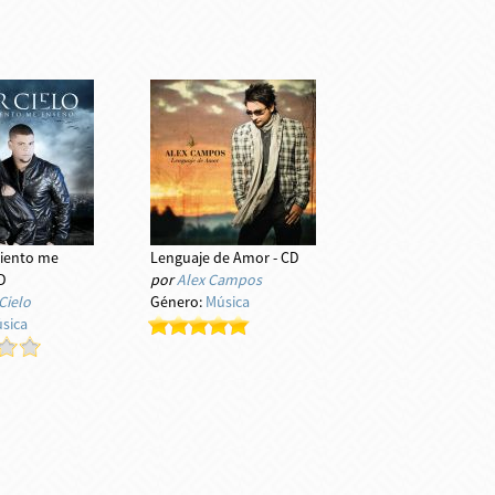
viento me
Lenguaje de Amor - CD
D
por
Alex Campos
Cielo
Género:
Música
sica