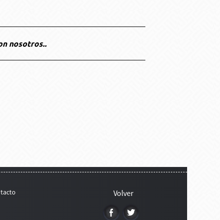
on nosotros..
tacto
Volver