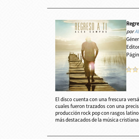
Regres
por
A
Géner
Edito
Págin
El disco cuenta con una frescura versá
cuales fueron trazados con una precisi
producción rock pop con rasgos latino
más destacados de la música cristiana