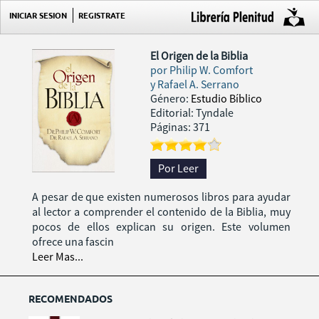
INICIAR SESION
REGISTRATE
El Origen de la Biblia
por
Philip W. Comfort
y Rafael A. Serrano
Género:
Estudio Bíblico
Editorial: Tyndale
Páginas: 371
Por Leer
A pesar de que existen numerosos libros para ayudar
al lector a comprender el contenido de la Biblia, muy
pocos de ellos explican su origen. Este volumen
ofrece una fascin
Leer Mas...
RECOMENDADOS