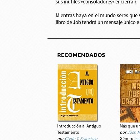
sus inútiles «consoladores» encierran.
Mientras haya en el mundo seres que s
libro de Job tendrá un mensaje único e 
RECOMENDADOS
Introducción al Antiguo
Más que un
Testamento
por
Josh 
por
Clyde T. Francisco
Género:
Es