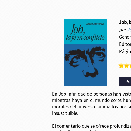
Job, l
por
J
Géner
Editor
Págin
Po
En Job infinidad de personas han visto
mientras haya en el mundo seres hum
morales del universo, animados por la
insustituible.
El comentario que se ofrece profundiza