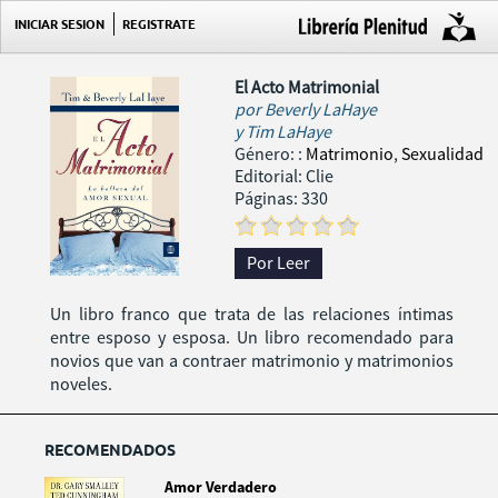
INICIAR SESION
REGISTRATE
El Acto Matrimonial
por
Beverly LaHaye
y Tim LaHaye
Género:
:
Matrimonio
,
Sexualidad
Editorial: Clie
Páginas: 330
Por Leer
Un libro franco que trata de las relaciones íntimas
entre esposo y esposa. Un libro recomendado para
novios que van a contraer matrimonio y matrimonios
noveles.
RECOMENDADOS
Amor Verdadero