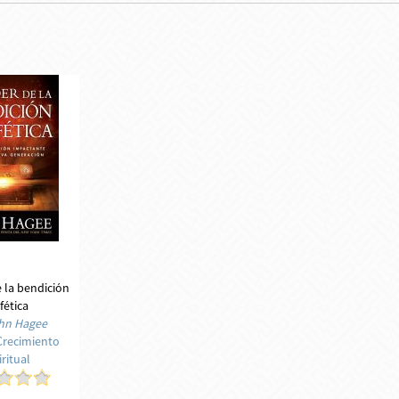
 la bendición
fética
hn Hagee
Crecimiento
ritual